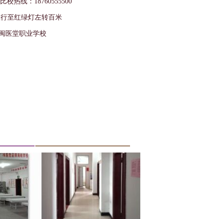
 校比校热线：18760555500
直行至红绿灯左转百米
闽医堂职业学校