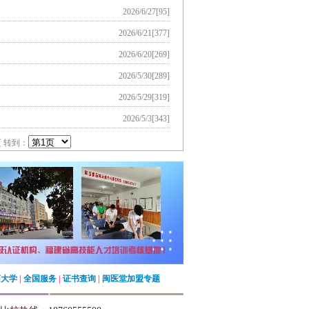
2026/6/27[95]
闽医堂、儿医堂、辅
家等数百家医养连锁
2026/6/21[377]
2026/6/20[269]
2026/5/30[289]
2026/5/29[319]
形、足疗修脚等及
中医师承专长医师班
2026/5/3[343]
页 转到：
药大学
|
全国服务
|
证书查询
|
闽医堂加盟专题