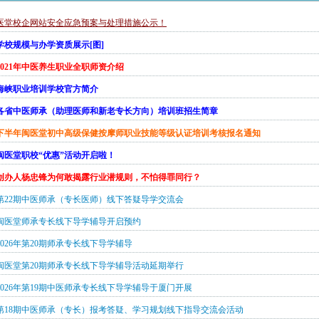
医堂校企网站安全应急预案与处理措施公示！
学校规模与办学资质展示[图]
2021年中医养生职业全职师资介绍
海峡职业培训学校官方简介
各省中医师承（助理医师和新老专长方向）培训班招生简章
6年下半年闽医堂初中高级保健按摩师职业技能等级认证培训考核报名通知
年闽医堂职校“优惠”活动开启啦！
创办人杨忠锋为何敢揭露行业潜规则，不怕得罪同行？
第22期中医师承（专长医师）线下答疑导学交流会
期闽医堂师承专长线下导学辅导开启预约
026年第20期师承专长线下导学辅导
6年闽医堂第20期师承专长线下导学辅导活动延期举行
2026年第19期中医师承专长线下导学辅导于厦门开展
第18期中医师承（专长）报考答疑、学习规划线下指导交流会活动