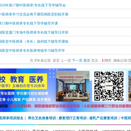
026年第17期中医师承/专长线下导学辅导会
，仿冒必究！ 闽医堂创始于1999年，由原莆田市中医院杨忠锋医师创牌，
旗下拥有
期中医师承学习交流会将于莆田闽医堂职校开展
第15期中医师承专长线下导学辅导开课
期闽医堂厦门专场中医师承专长线下辅导日开班
期闽医堂中医师承（专长）福州线下辅导开课啦
康复理疗、艾灸推拿、小儿推拿、脏腑按摩、整脊正骨、催乳产康、软伤整复、徒手整
期闽医堂中医师承专长医师考核学习辅导开学
共
574
条记录 首页 上一页
下一页
尾页
页次：
1
/29
页
20
条记录/
医师承培训报名
｜
养生艾灸推拿培训
|
康复理疗正骨培训
|
催乳产后康复培训
｜
中医