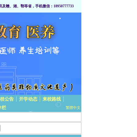
、湘、鄂等省，手机微信：18950777733
校公告
┆
开学动态
┆
来校路线
┆
专栏
繁體中文