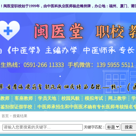
！闽医堂职校始于1999年，由中医科执业医师杨忠锋持牌，办公地：福州、厦门、莆田及赣
职教师
┆
客座教师
┆
学员天地
┆
校园风貌
┆
模拟考试
┆
网上教学
┆
学
何鉴别假证假学校
┆
中医师承招生和中医医术确有专长医师考核报名
：
首页
> 搜索结果
：
关键字匹配：