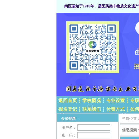
闽医堂始于1910年，是医药类非物质文化遗产
返回首页
┆
学校概况
┆
专业设置
┆
专
报名登记
┆
联系我们
┆
付费方式
┆
如
会员登录
当前位置
用户名：
信息搜索
密 码：