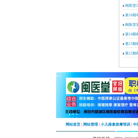
闽医堂2
公告：闽医堂为
注册商标，涉及行业广泛
第16
闽医堂
第14
第13
培训科目：保健按摩职业一至五级之
第12
网站首页
|
网站管理
|
小儿推拿按摩培训
|
中