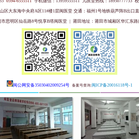
333
0594-6555511
手机微信：13959555511 儿医堂热线
：
18950777733
山区大东海中央府A区11#楼1层闽医堂
交通：福州1号地铁葫芦阵B出口
门市思明区仙岳路8号悦享B塔闽医堂
| 莆田地址：
莆田市城厢区华汇东路
闽公网安备350304020
09254号
闽ICP备20016118号-1
备案号查询
: