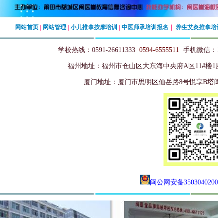
网站首页
|
网站管理
|
小儿推拿按摩培训
|
中医师承培训报名
｜
养生艾灸推拿培
学校热线：0591-26611333
0594-6555511
手机微信：13
福州地址
：
福州市仓山区大东海中央府A区11#楼
厦门地址：厦门市思明区仙岳路8号悦享B塔
闽公网安备350304020