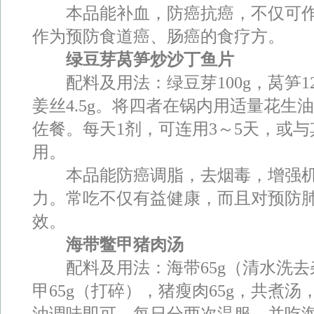
本品能补血，防癌抗癌，不仅可作
作为预防食道癌、肠癌的食疗方。
绿豆芽莴笋炒沙丁鱼片
配料及用法：绿豆芽100g，莴笋12
姜丝4.5g。将四者在锅内用适量花生
佐餐。每天1剂，可连用3～5天，或
用。
本品能防癌调脂，去烟毒，增强机
力。常吃不仅有益健康，而且对预防
效。
海带鳖甲猪肉汤
配料及用法：海带65g（清水洗去
甲65g（打碎），猪瘦肉65g，共煮
油调味即可。每日分两次温服，并吃