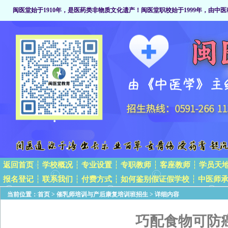
闽医堂始于1910年，是医药类非物质文化遗产
！闽医堂职校始于1999年，由中医
返回首页
┆
学校概况
┆
专业设置
┆
专职教师
┆
客座教师
┆
学员天
报名登记
┆
联系我们
┆
付费方式
┆
如何鉴别假证假学校
┆
中医师
当前位置：
首页
>
催乳师培训与产后康复培训班招生
> 详细内容
巧配食物可防