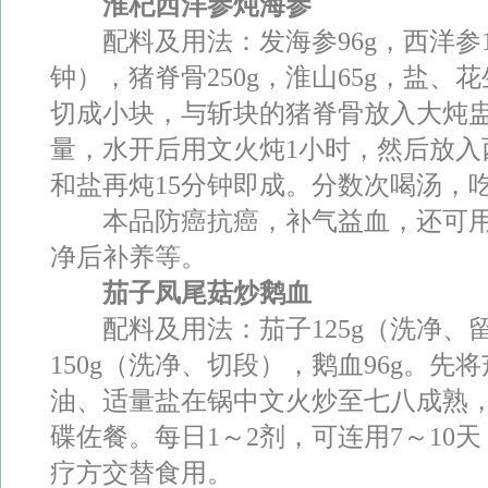
淮杞西洋参炖海参
配料及用法：发海参96g，西洋参10
公告：闽医堂为
注册商标，涉及行业广泛，仿冒必究！ 闽医堂创始于199
钟），猪脊骨250g，淮山65g，盐
切成小块，与斩块的猪脊骨放入大炖
量，水开后用文火炖1小时，然后放入
培训科目：保健按摩职业一至五级之康复理疗、艾灸推拿、小儿推拿、脏
和盐再炖15分钟即成。分数次喝汤，
本品防癌抗癌，补气益血，还可用
净后补养等。
茄子凤尾菇炒鹅血
配料及用法：茄子125g（洗净、
150g（洗净、切段），鹅血96g。先
油、适量盐在锅中文火炒至七八成熟
碟佐餐。每日1～2剂，可连用7～10
疗方交替食用。