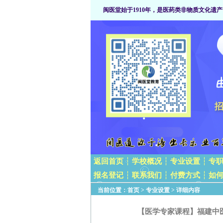
闽医堂始于1910年，是医药类非物质文化遗产
返回首页
┆
学校概况
┆
专业设置
┆
专
报名登记
┆
联系我们
┆
付费方式
┆
如
当前位置：
首页
>
专业设置
> 详细内容
【医学专家课程】福建中