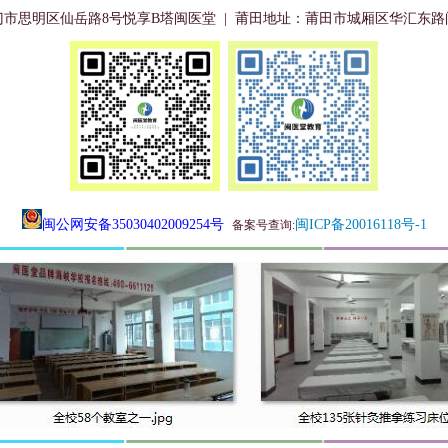
门市思明区仙岳路8号悦享B塔闽医堂
| 莆田地址：
莆田市城厢区华汇东路
闽公网安备350304020
09254号
闽ICP备20016118号-1
备案号查询
: