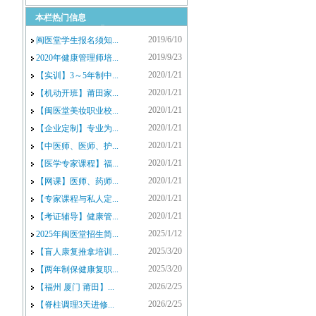
本栏热门信息
闽医堂、儿医堂、辅
家等数百家医养连锁
2019/6/10
闽医堂学生报名须知...
2019/9/23
2020年健康管理师培...
2020/1/21
【实训】3～5年制中...
2020/1/21
【机动开班】莆田家...
2020/1/21
【闽医堂美妆职业校...
形、足疗修脚等及
中医师承专长医师班
2020/1/21
【企业定制】专业为...
2020/1/21
【中医师、医师、护...
2020/1/21
【医学专家课程】福...
2020/1/21
【网课】医师、药师...
2020/1/21
【专家课程与私人定...
2020/1/21
【考证辅导】健康管...
2025/1/12
2025年闽医堂招生简...
2025/3/20
【盲人康复推拿培训...
2025/3/20
【两年制保健康复职...
2026/2/25
【福州 厦门 莆田】...
2026/2/25
【脊柱调理3天进修...