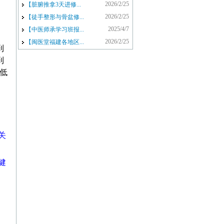
2026/2/25
【脏腑推拿3天进修...
2026/2/25
【徒手整形与骨盆修...
2025/4/7
【中医师承学习班报...
2026/2/25
【闽医堂福建各地区...
到
到
低
关
健