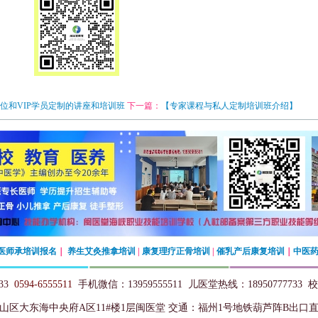
位和VIP学员定制的讲座和培训班
下一篇：
【专家课程与私人定制培训班介绍】
医师承培训报名
｜
养生艾灸推拿培训
|
康复理疗正骨培训
|
催乳产后康复培训
｜
中医
333
0594-6555511
手机微信：13959555511 儿医堂热线
：
18950777733
山区大东海中央府A区11#楼1层闽医堂
交通：福州1号地铁葫芦阵B出口