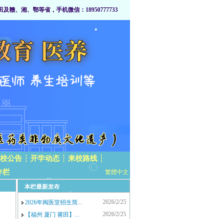
、湘、鄂等省，手机微信：18950777733
校公告
┆
开学动态
┆
来校路线
┆
专栏
繁體中文
本栏最新发布
2026/2/25
2026年闽医堂招生简...
2026/2/25
【福州 厦门 莆田】...