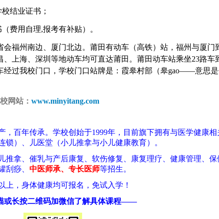
学校结业证书；
书（费用自理,报考有补贴
）。
省会福州南边、厦门北边。莆田有动车（高铁）站，福州与厦门
昌、上海、深圳等地动车均可直达莆田。莆田动车站乘坐23路车
车经过我校门口，学校门口站牌是：霞皋村部（皋gao——意思是
学校网站：
www.minyitang.com
，百年传承。学校创始于1999年，目前旗下拥有与医学健康相
连锁）、儿医堂（小儿推拿与小儿健康教育）。
儿推拿、催乳与产后康复、软伤修复、康复理疗、健康管理、保
罐刮痧、
中医师承、专长医师
等招生。
化以上，身体健康均可报名，免试入学！
描或长按二维码加微信了解具体课程——