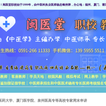
！闽医堂职校始于1999年，由中医科执业医师杨忠锋持牌，办公地：福州、厦门、莆田及赣
职教师
┆
客座教师
┆
学员天地
┆
校园风貌
┆
模拟考试
┆
网上教学
┆
学
何鉴别假证假学校
┆
中医师承招生和中医医术确有专长医师考核报名
医药大学、厦门医学院、泉州医高专等高校专家周末串讲