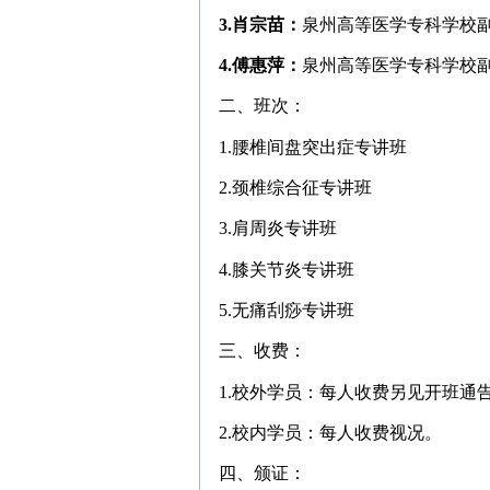
3.
肖宗苗：
泉州高等医学专科学校
公告：闽医堂为
注册商标，涉及行业广泛
4.傅惠萍：
泉州高等医学专科学校
二、班次：
1.腰椎间盘突出症专讲班
培训科目：保健按摩职业一至五级之
2.颈椎综合征专讲班
3.肩周炎专讲班
4.膝关节炎专讲班
5.无痛刮痧专讲班
三、收费：
1.校外学员：每人收费另见开班通
2.校内学员：每人收费视况。
四、颁证：