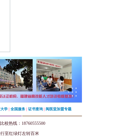
药大学
|
全国服务
|
证书查询
|
闽医堂加盟专题
 校比校热线：18760555500
直行至红绿灯左转百米