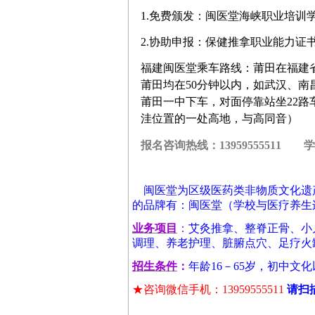
1.免费颁发：闽医堂海峡职业培训
2.协助申报：保健推拿职业能力证
福建闽医堂乘车路线：莆田在福建
莆田均在50分钟以内，如武汉、南
莆田一中下车，对面停靠站坐22路
洼位置的一处高地，与高同音）
报名咨询热线：13959555511 
闽医堂为区级医药类非物质文化遗产
的品牌有：闽医堂（学校与医疗养生
业务项目
：
艾灸推拿、整脊正骨、小
调理、养老护理、脏腑点穴、足疗火
招生条件
：
年龄16－65岁，初中文
★咨询微信手机：13959555511
请扫