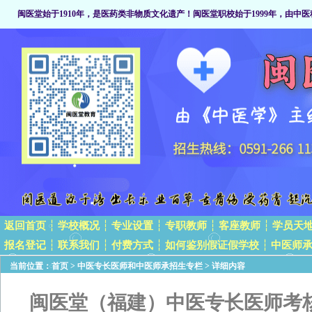
闽医堂始于1910年，是医药类非物质文化遗产
！闽医堂职校始于1999年，由中医
返回首页
┆
学校概况
┆
专业设置
┆
专职教师
┆
客座教师
┆
学员天
报名登记
┆
联系我们
┆
付费方式
┆
如何鉴别假证假学校
┆
中医师
当前位置：
首页
>
中医专长医师和中医师承招生专栏
> 详细内容
闽医堂（福建）中医专长医师考