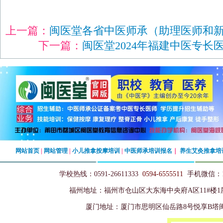
上一篇：
闽医堂各省中医师承（助理医师和
下一篇：
闽医堂2024年福建中医专长
网站首页
|
网站管理
|
小儿推拿按摩培训
|
中医师承培训报名
｜
养生艾灸推拿培
学校热线：0591-26611333
0594-6555511
手机微信：13
福州地址
：
福州市仓山区大东海中央府A区11#楼
厦门地址：厦门市思明区仙岳路8号悦享B塔