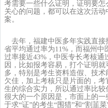
考需要一些什么证明，证明要怎
关心的问题，都可以在这次活动
公告：闽医堂为
注册商标，涉及行业广泛，仿冒必究！ 闽医堂创始于199
案。
培训科目：保健按摩职业一至五级之康复理疗、艾灸推拿、小儿推拿、脏
去年，福建中医多年实践直接
省平均通过率为11%，而福州中
过率接近43%，
中医专长考核通
因，比如报考容易，打个证明就
多，特别是考生资料造假、技术
欠佳，加上考核只是片面的，考
生的综合实力，所以通过率比较
很大的一个原因是，市面上的一
于求“证”的考生“围猎”和“割韮